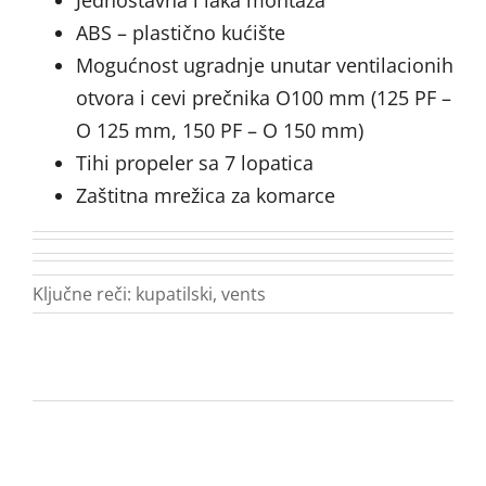
Jednostavna i laka montaža
ABS – plastično kućište
Mogućnost ugradnje unutar ventilacionih
otvora i cevi prečnika O100 mm (125 PF –
O 125 mm, 150 PF – O 150 mm)
Tihi propeler sa 7 lopatica
Zaštitna mrežica za komarce
Ključne reči:
kupatilski
,
vents