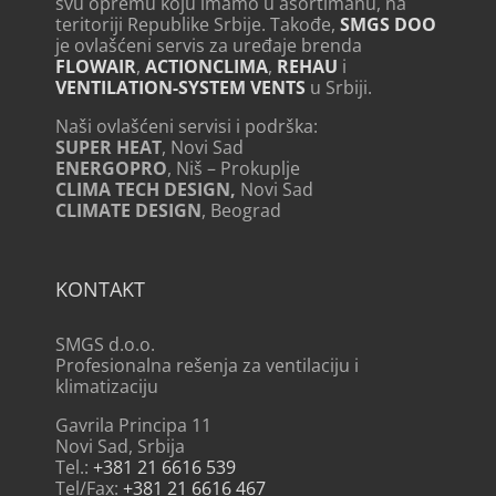
svu opremu koju imamo u asortimanu, na
teritoriji Republike Srbije. Takođe,
SMGS DOO
je ovlašćeni servis za uređaje brenda
FLOWAIR
,
ACTIONCLIMA
,
REHAU
i
VENTILATION-SYSTEM VENTS
u Srbiji.
Naši ovlašćeni servisi i podrška:
SUPER HEAT
, Novi Sad
ENERGOPRO
, Niš – Prokuplje
CLIMA TECH DESIGN,
Novi Sad
CLIMATE DESIGN
, Beograd
KONTAKT
SMGS d.o.o.
Profesionalna rešenja za ventilaciju i
klimatizaciju
Gavrila Principa 11
Novi Sad, Srbija
Tel.:
+381 21 6616 539
Tel/Fax:
+381 21 6616 467