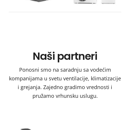
ARISTON
NIMBUS M
NET R32
OXeN
Compact
toplotna
Naši partneri
pumpa
Ponosni smo na saradnju sa vodećim
kompanijama u svetu ventilacije, klimatizacije
i grejanja. Zajedno gradimo vrednosti i
pružamo vrhunsku uslugu.