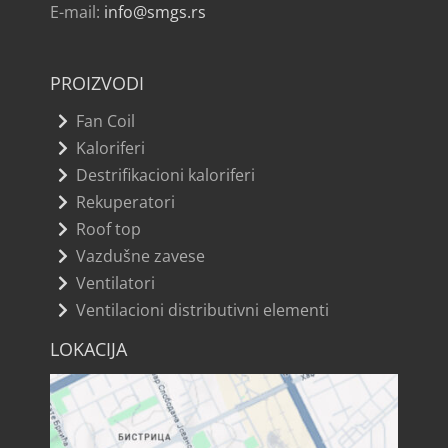
E-mail:
info@smgs.rs
PROIZVODI
Fan Coil
Kaloriferi
Destrifikacioni kaloriferi
Rekuperatori
Roof top
Vazdušne zavese
Ventilatori
Ventilacioni distributivni elementi
LOKACIJA