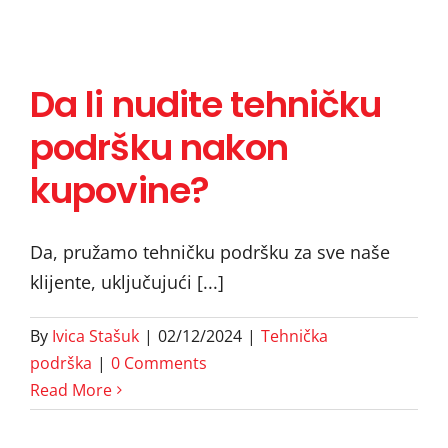
Da li nudite tehničku
Da li nudite tehničku
podršku nakon
podršku nakon
kupovine?
kupovine?
Da, pružamo tehničku podršku za sve naše
klijente, uključujući [...]
By
Ivica Stašuk
|
02/12/2024
|
Tehnička
podrška
|
0 Comments
Read More