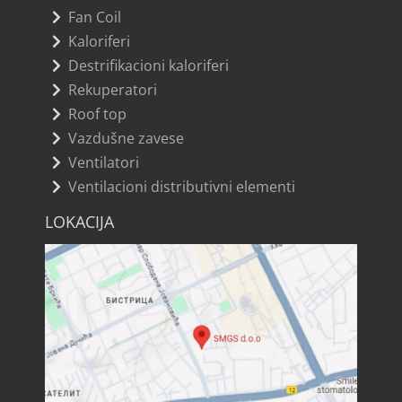
Fan Coil
Kaloriferi
Destrifikacioni kaloriferi
Rekuperatori
Roof top
Vazdušne zavese
Ventilatori
Ventilacioni distributivni elementi
LOKACIJA