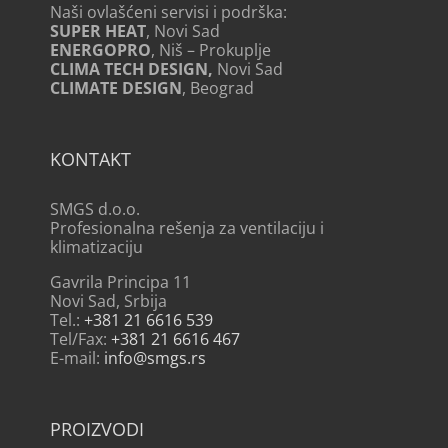
Naši ovlašćeni servisi i podrška:
SUPER HEAT
, Novi Sad
ENERGOPRO
, Niš – Prokuplje
CLIMA TECH DESIGN,
Novi Sad
CLIMATE DESIGN
, Beograd
KONTAKT
SMGS d.o.o.
Profesionalna rešenja za ventilaciju i
klimatizaciju
Gavrila Principa 11
Novi Sad, Srbija
Tel.:
+381 21 6616 539
Tel/Fax:
+381 21 6616 467
E-mail:
info@smgs.rs
PROIZVODI