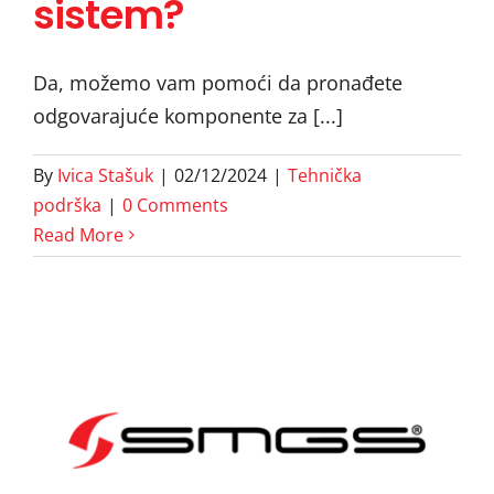
sistem?
sistem?
Da, možemo vam pomoći da pronađete
odgovarajuće komponente za [...]
By
Ivica Stašuk
|
02/12/2024
|
Tehnička
podrška
|
0 Comments
Read More