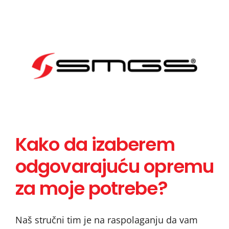
Kako da izaberem
Kako da izaberem
odgovarajuću opremu
odgovarajuću opremu
za moje potrebe?
za moje potrebe?
Naš stručni tim je na raspolaganju da vam