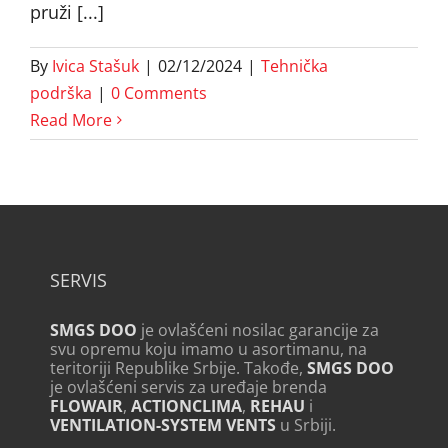
pruži [...]
By
Ivica Stašuk
|
02/12/2024
|
Tehnička
podrška
|
0 Comments
Read More
SERVIS
SMGS DOO
je ovlašćeni nosilac garancije za
svu opremu koju imamo u asortimanu, na
teritoriji Republike Srbije. Takođe,
SMGS DOO
je ovlašćeni servis za uređaje brenda
FLOWAIR
,
ACTIONCLIMA
,
REHAU
i
VENTILATION-SYSTEM VENTS
u Srbiji.